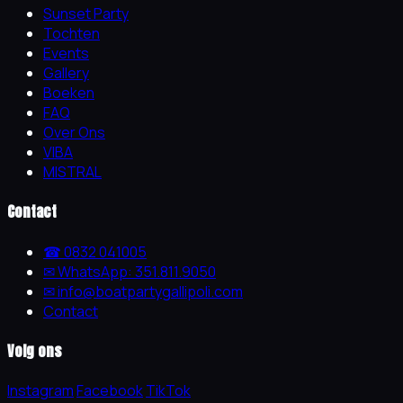
Sunset Party
Tochten
Events
Gallery
Boeken
FAQ
Over Ons
VIBA
MISTRAL
Contact
☎ 0832 041005
✉ WhatsApp: 351.811.9050
✉ info@boatpartygallipoli.com
Contact
Volg ons
Instagram
Facebook
TikTok