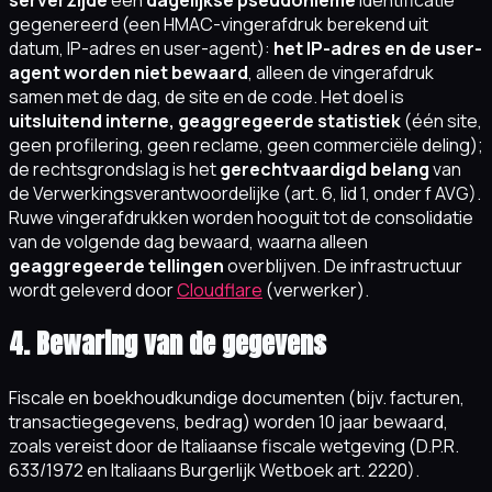
gegenereerd (een HMAC-vingerafdruk berekend uit
datum, IP-adres en user-agent):
het IP-adres en de user-
agent worden niet bewaard
, alleen de vingerafdruk
samen met de dag, de site en de code. Het doel is
uitsluitend interne, geaggregeerde statistiek
(één site,
geen profilering, geen reclame, geen commerciële deling);
de rechtsgrondslag is het
gerechtvaardigd belang
van
de Verwerkingsverantwoordelijke (art. 6, lid 1, onder f AVG).
Ruwe vingerafdrukken worden hooguit tot de consolidatie
van de volgende dag bewaard, waarna alleen
geaggregeerde tellingen
overblijven. De infrastructuur
wordt geleverd door
Cloudflare
(verwerker).
4. Bewaring van de gegevens
Fiscale en boekhoudkundige documenten (bijv. facturen,
transactiegegevens, bedrag) worden 10 jaar bewaard,
zoals vereist door de Italiaanse fiscale wetgeving (D.P.R.
633/1972 en Italiaans Burgerlijk Wetboek art. 2220).