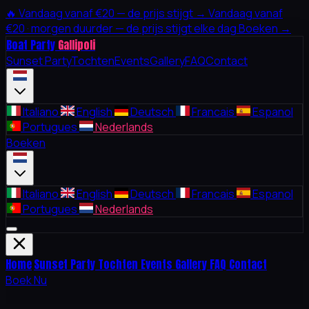
🔥
Vandaag vanaf €20 — de prijs stijgt →
Vandaag vanaf
€20 · morgen duurder — de prijs stijgt elke dag
Boeken →
Boat Party
Gallipoli
Sunset Party
Tochten
Events
Gallery
FAQ
Contact
Italiano
English
Deutsch
Francais
Espanol
Portugues
Nederlands
Boeken
Italiano
English
Deutsch
Francais
Espanol
Portugues
Nederlands
Home
Sunset Party
Tochten
Events
Gallery
FAQ
Contact
Boek Nu