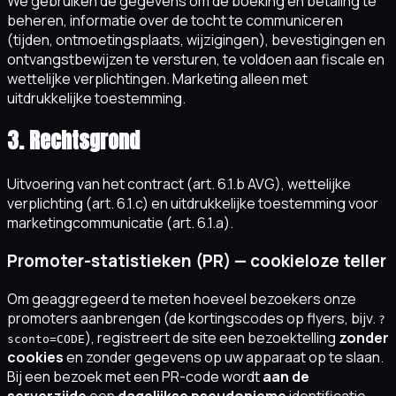
We gebruiken de gegevens om de boeking en betaling te
beheren, informatie over de tocht te communiceren
(tijden, ontmoetingsplaats, wijzigingen), bevestigingen en
ontvangstbewijzen te versturen, te voldoen aan fiscale en
wettelijke verplichtingen. Marketing alleen met
uitdrukkelijke toestemming.
3. Rechtsgrond
Uitvoering van het contract (art. 6.1.b AVG), wettelijke
verplichting (art. 6.1.c) en uitdrukkelijke toestemming voor
marketingcommunicatie (art. 6.1.a).
Promoter-statistieken (PR) — cookieloze teller
Om geaggregeerd te meten hoeveel bezoekers onze
promoters aanbrengen (de kortingscodes op flyers, bijv.
?
), registreert de site een bezoektelling
zonder
sconto=CODE
cookies
en zonder gegevens op uw apparaat op te slaan.
Bij een bezoek met een PR-code wordt
aan de
serverzijde
een
dagelijkse pseudonieme
identificatie