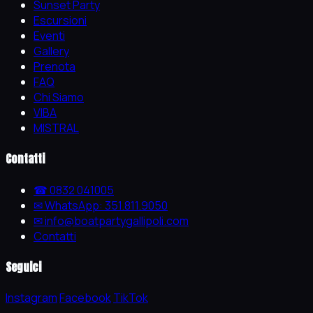
Sunset Party
Escursioni
Eventi
Gallery
Prenota
FAQ
Chi Siamo
VIBA
MISTRAL
Contatti
☎ 0832 041005
✉ WhatsApp: 351.811.9050
✉ info@boatpartygallipoli.com
Contatti
Seguici
Instagram
Facebook
TikTok