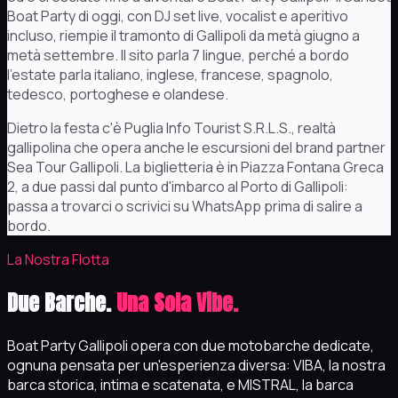
Boat Party di oggi, con DJ set live, vocalist e aperitivo
incluso, riempie il tramonto di Gallipoli da metà giugno a
metà settembre. Il sito parla 7 lingue, perché a bordo
l'estate parla italiano, inglese, francese, spagnolo,
tedesco, portoghese e olandese.
Dietro la festa c'è Puglia Info Tourist S.R.L.S., realtà
gallipolina che opera anche le escursioni del brand partner
Sea Tour Gallipoli. La biglietteria è in Piazza Fontana Greca
2, a due passi dal punto d'imbarco al Porto di Gallipoli:
passa a trovarci o scrivici su WhatsApp prima di salire a
bordo.
La Nostra Flotta
Due Barche.
Una Sola Vibe.
Boat Party Gallipoli opera con due motobarche dedicate,
ognuna pensata per un'esperienza diversa: VIBA, la nostra
barca storica, intima e scatenata, e MISTRAL, la barca