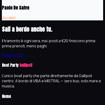
Paolo De Salve
Vocalist
Sali a bordo anche tu.
Il tramonto è ogni sera, ma i posti a €20 finiscono prima:
prima prenoti, meno paghi.
Prenota Ora →
Boat Party
Gallipoli
L'unico boat party che parte direttamente da Gallipoli
centro. A bordo di VIBA e MISTRAL — zero bus, solo mare e
musica.
Home