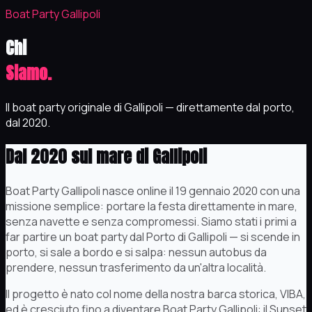
Boat Party Gallipoli
Chi
Siamo.
Il boat party originale di Gallipoli — direttamente dal porto,
dal 2020.
Dal 2020 sul mare di Gallipoli
Boat Party Gallipoli nasce online il 19 gennaio 2020 con una
missione semplice: portare la festa direttamente in mare,
senza navette e senza compromessi. Siamo stati i primi a
far partire un boat party dal Porto di Gallipoli — si scende in
porto, si sale a bordo e si salpa: nessun autobus da
prendere, nessun trasferimento da un'altra località.
Il progetto è nato col nome della nostra barca storica, VIBA,
ed è cresciuto fino a diventare Boat Party Gallipoli: il Sunset