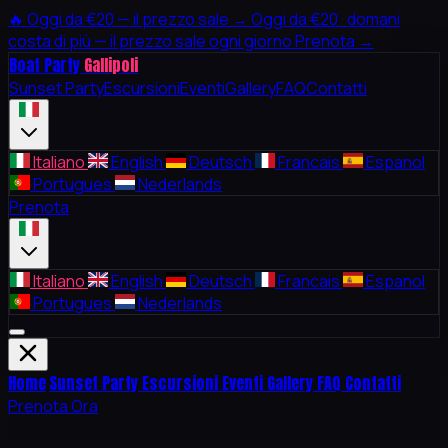
🔥
Oggi da €20 — il prezzo sale →
Oggi da €20 · domani
costa di più — il prezzo sale ogni giorno
Prenota →
Boat Party
Gallipoli
Sunset Party
Escursioni
Eventi
Gallery
FAQ
Contatti
Italiano
English
Deutsch
Francais
Espanol
Portugues
Nederlands
Prenota
Italiano
English
Deutsch
Francais
Espanol
Portugues
Nederlands
Home
Sunset Party
Escursioni
Eventi
Gallery
FAQ
Contatti
Prenota Ora