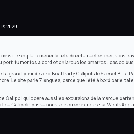
uis 2020.
 une mission simple : amener la fête directement en mer, sans
au port, tu montes à bord et on largue les amarres : pas de bus
a grandi pour devenir Boat Party Gallipoli : le Sunset Boat Party
mbre. Le site parle 7 langues, parce que l'été à bord parle itali
té de Gallipoli qui opère aussi les excursions de la marque parten
t de Gallipoli : passe nous voir ou écris-nous sur WhatsApp 