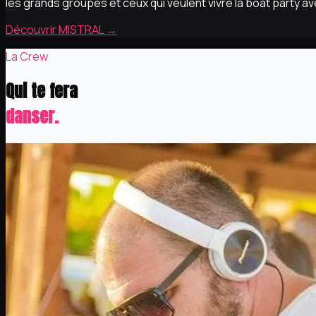
les grands groupes et ceux qui veulent vivre la boat party a
Découvrir MISTRAL
→
La Crew
Qui te fera
danser.