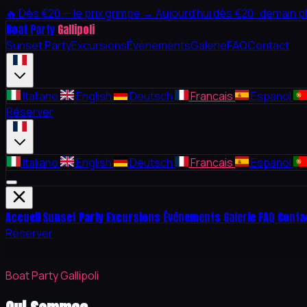
🔥
Dès €20 — le prix grimpe →
Aujourd'hui dès €20 · demain p
Boat Party
Gallipoli
Sunset Party
Excursions
Événements
Galerie
FAQ
Contact
Italiano
English
Deutsch
Francais
Espanol
Réserver
Italiano
English
Deutsch
Francais
Espanol
Accueil
Sunset Party
Excursions
Événements
Galerie
FAQ
Conta
Réserver
Boat Party Gallipoli