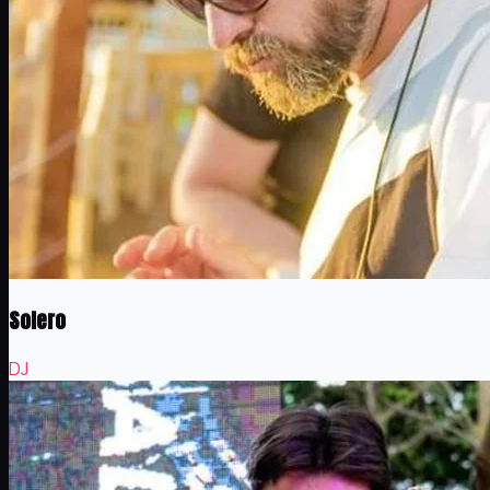
Solero
DJ