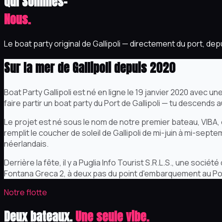
Qui Sommes-
Nous.
Le boat party original de Gallipoli — directement du port, dep
Sur la mer de Gallipoli depuis 2020
Boat Party Gallipoli est né en ligne le 19 janvier 2020 avec
faire partir un boat party du Port de Gallipoli — tu descends 
Le projet est né sous le nom de notre premier bateau, VIBA, et 
remplit le coucher de soleil de Gallipoli de mi-juin à mi-septe
néerlandais.
Derrière la fête, il y a Puglia Info Tourist S.R.L.S., une socié
Fontana Greca 2, à deux pas du point d'embarquement au Por
Notre flotte
Deux bateaux.
Une seule vibe.