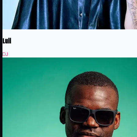
Luii
DJ