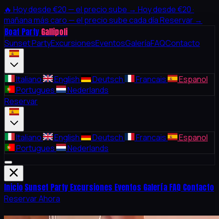
🔥
Hoy desde €20 — el precio sube →
Hoy desde €20 ·
mañana más caro — el precio sube cada día
Reservar →
Boat Party
Gallipoli
Sunset Party
Excursiones
Eventos
Galería
FAQ
Contacto
Italiano
English
Deutsch
Francais
Espanol
Portugues
Nederlands
Reservar
Italiano
English
Deutsch
Francais
Espanol
Portugues
Nederlands
Inicio
Sunset Party
Excursiones
Eventos
Galería
FAQ
Contacto
Reservar Ahora