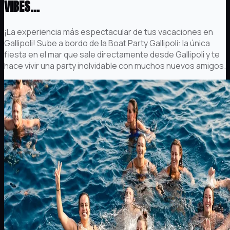
VIBES...
¡La experiencia más espectacular de tus vacaciones en
Gallipoli! Sube a bordo de la Boat Party Gallipoli: la única
fiesta en el mar que sale directamente desde Gallipoli y te
hace vivir una party inolvidable con muchos nuevos amigos.