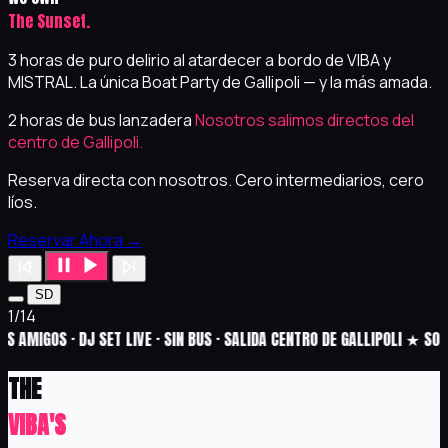
The Sunset.
3 horas de puro delirio al atardecer a bordo de VIBA y
MISTRAL. La única Boat Party de Gallipoli — y la más amada.
2 horas de bus lanzadera
Nosotros salimos directos del
centro de Gallipoli.
Reserva directa con nosotros.
Cero intermediarios, cero
líos.
Reservar Ahora
→
SD
1
/
14
DJ SET LIVE · SIN BUS · SALIDA CENTRO DE GALLIPOLI ★ SOLD OUT FAST ·
THE
VIBA'S