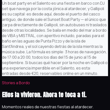
Un boat party en el Salento es una fiesta en barco con DJ
set que navega por la costa jónica al atardecer, y Gallipoli
es su capital: es desde aquí, desde el puerto del casco
antiguo, de donde sale el Sunset Boat Party — el único que
zarpa directamente de Gallipoli, sin autobuses ni traslados
desde otras localidades. Se baila en medio del mar a bordo
de VIBA y MISTRAL, con aperitivo incluido, paradas para el
baño en las aguas de Punta Pizzo y de la isla de
Sant'Andrea, y el sol cayendo detrás de la isla mientras la
música sube. La fórmula es simple: 3 horas de navegación,
de 17:00 a 20:00, todos los días del 15 de junio al 15 de
septiembre. Si buscas qué hacer por la noche en Gallipoli o
una experiencia imperdible en el Salento, es esta:
entradas desde €20, reservables online en un minuto.
Stories a Bordo
Ellos la vivieron. Ahora te toca a ti.
Momentos reales de nuestras fiestas al atardecer.