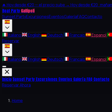
🔥
Hoy desde €20 — el precio sube →
Hoy desde €20 · mañan
Boat Party
Gallipoli
Sunset Party
Excursiones
Eventos
Galería
FAQ
Contacto
Italiano
English
Deutsch
Francais
Espanol
Reservar
Italiano
English
Deutsch
Francais
Espanol
Inicio
Sunset Party
Excursiones
Eventos
Galería
FAQ
Contacto
Reservar Ahora
Home