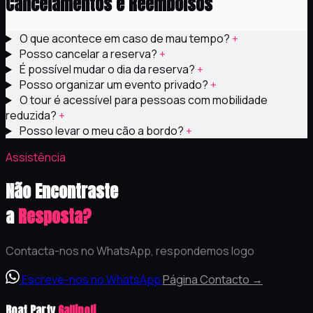
Cancelamentos e Reembolsos
O que acontece em caso de mau tempo?
+
Posso cancelar a reserva?
+
É possível mudar o dia da reserva?
+
Posso organizar um evento privado?
+
O tour é acessível para pessoas com mobilidade
reduzida?
+
Posso levar o meu cão a bordo?
+
Assistência
Não Encontraste
a
Resposta?
Contacta-nos no WhatsApp, respondemos logo
Escreve-nos no WhatsApp
Página Contacto
→
Boat Party
Gallipoli