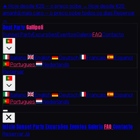
🔥
Hoje desde €20 — o preço sobe →
Hoje desde €20 ·
amanhã mais caro — o preço sobe todos os dias
Reservar
→
Boat Party
Gallipoli
Sunset Party
Excursões
Eventos
Galeria
FAQ
Contacto
Italiano
English
Deutsch
Francais
Espanol
Portugues
Nederlands
Reservar
Italiano
English
Deutsch
Francais
Espanol
Portugues
Nederlands
Início
Sunset Party
Excursões
Eventos
Galeria
FAQ
Contacto
Reservar Já