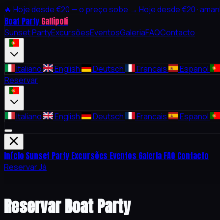
🔥
Hoje desde €20 — o preço sobe →
Hoje desde €20 · aman
Boat Party
Gallipoli
Sunset Party
Excursões
Eventos
Galeria
FAQ
Contacto
Italiano
English
Deutsch
Francais
Espanol
Reservar
Italiano
English
Deutsch
Francais
Espanol
Início
Sunset Party
Excursões
Eventos
Galeria
FAQ
Contacto
Reservar Já
Reservar Boat Party