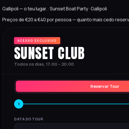
Gallipoli — o teu lugar. · Sunset Boat Party · Gallipoli
Preços de €20 a €40 por pessoa — quanto mais cedo reserva
ACESSO EXCLUSIVO
SUNSET CLUB
Todos os dias, 17:00 – 20:00
Reservar Tour
1
DATA DO TOUR