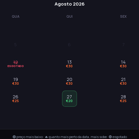
Agosto 2026
QUA
QUI
SEX
5
6
7
·
·
·
13
14
12
€30
€30
ESGOTADO
19
20
21
€30
€30
€30
26
27
28
€25
€20
€25
🟢 preço mais baixo · 🔥 quanto mais perto da data, mais sobe · 🔴 esgotado